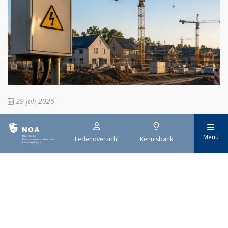
29 juli 2026
Stroomaansluiting bouwprojecten
Menu
Ledenoverzicht
Kennisbank
Het overvolle elektriciteitsnet zorgt ervoor dat de manier
waarop nieuwe stroomaansluitingen worden aangevraagd is
veranderd. Voor woningbouwprojecten is het daarom belangrijk
dat gemeenten zich goed voorbereiden op de nieuwe
aanvraagprocedure. Het ministerie van Volkshuisvesting en
Ruimtelijke Ordening heeft hiervoor een praktische handreiking
gepubliceerd.