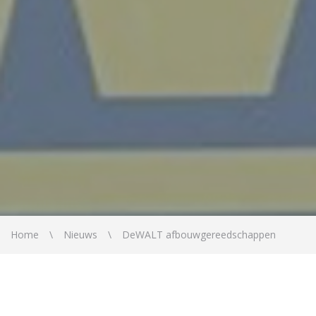
Home
Nieuws
DeWALT afbouwgereedschappen