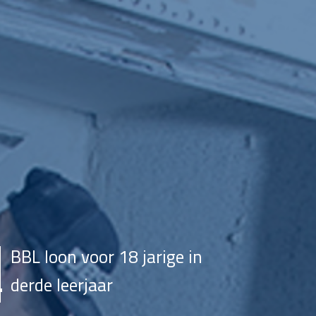
BBL loon voor 18 jarige in
derde leerjaar