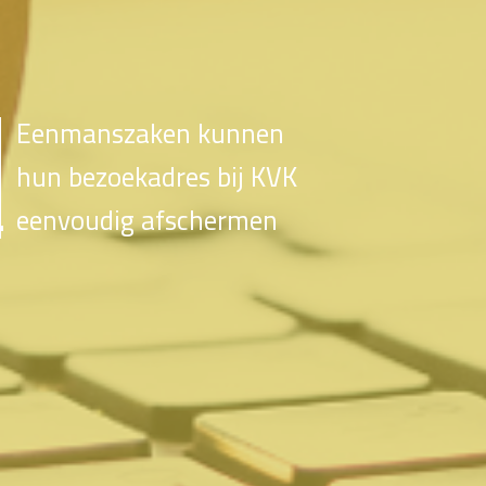
Eenmanszaken kunnen
hun bezoekadres bij KVK
eenvoudig afschermen