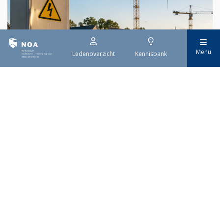
Menu
Ledenoverzicht
Kennisbank
29 juli 2026
Stroomaansluiting bouwprojecten
Het overvolle elektriciteitsnet zorgt ervoor dat de manier
waarop nieuwe stroomaansluitingen worden aangevraagd is
veranderd. Voor woningbouwprojecten is het daarom belangrijk
dat gemeenten zich goed voorbereiden op de nieuwe
aanvraagprocedure. Het ministerie van Volkshuisvesting en
Ruimtelijke Ordening heeft hiervoor een praktische handreiking
gepubliceerd.