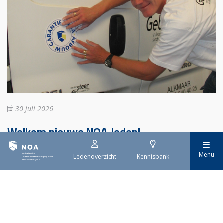
30 juli 2026
Welkom nieuwe NOA-leden!
Wij verwelkomen weer nieuwe leden bij onze vereniging. Met de
Menu
Ledenoverzicht
Kennisbank
groei van ons ledenaantal wordt de draagkracht vergroot. Zo
kunnen wij ondernemers in de afbouwbedrijfstak nog betere
collectieve en individuele dienstverlening aanbieden.