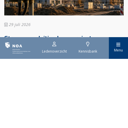
29 juli 2026
Stroomaansluiting bouwprojecten
Menu
Het overvolle elektriciteitsnet zorgt ervoor dat de manier
Ledenoverzicht
Kennisbank
waarop nieuwe stroomaansluitingen worden aangevraagd is
veranderd. Voor woningbouwprojecten is het daarom belangrijk
dat gemeenten zich goed voorbereiden op de nieuwe
aanvraagprocedure. Het ministerie van Volkshuisvesting en
Ruimtelijke Ordening heeft hiervoor een praktische handreiking
gepubliceerd.