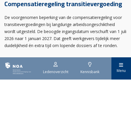
Compensatieregeling transitievergoeding
De voorgenomen beperking van de compensatieregeling voor
transitievergoedingen bij langdurige arbeidsongeschiktheid
wordt uitgesteld. De beoogde ingangsdatum verschuift van 1 juli
2026 naar 1 januari 2027. Dat geeft werkgevers tijdelijk meer
duidelijkheid én extra tijd om lopende dossiers af te ronden.
Laatste nieuws
Menu
Ledenoverzicht
Kennisbank
25 augustus 2026
Plafond- & Wanddag brengt de droge afbouwsector
samen
30 juli 2026
Welkom nieuwe NOA-leden!