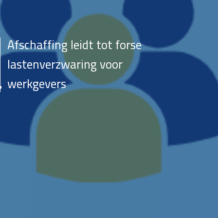
Afschaffing leidt tot forse
lastenverzwaring voor
werkgevers