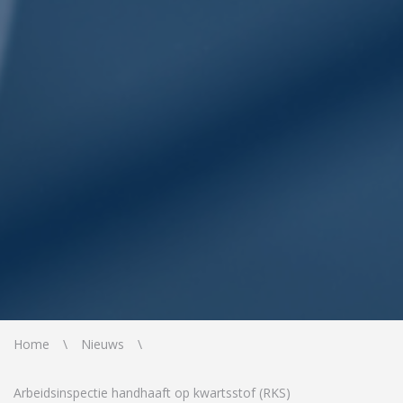
Home
Nieuws
Arbeidsinspectie handhaaft op kwartsstof (RKS)