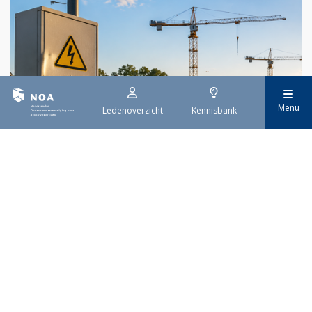
Menu
Ledenoverzicht
Kennisbank
29 juli 2026
Stroomaansluiting bouwprojecten
Het overvolle elektriciteitsnet zorgt ervoor dat de manier
waarop nieuwe stroomaansluitingen worden aangevraagd is
veranderd. Voor woningbouwprojecten is het daarom belangrijk
dat gemeenten zich goed voorbereiden op de nieuwe
aanvraagprocedure. Het ministerie van Volkshuisvesting en