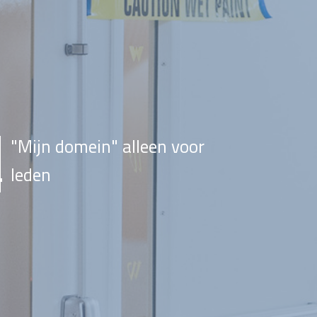
"Mijn domein" alleen voor
leden