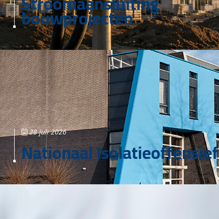
Stroomaansluiting
bouwprojecten
28 juli 2026
Nationaal Isolatieoffensief