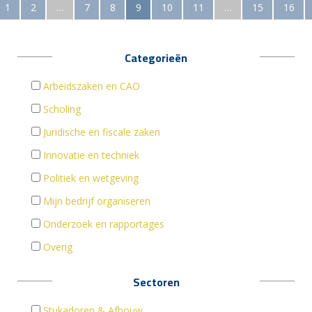
1
2
…
7
8
9
10
11
…
15
16
Categorieën
Arbeidszaken en CAO
Scholing
Juridische en fiscale zaken
Innovatie en techniek
Politiek en wetgeving
Mijn bedrijf organiseren
Onderzoek en rapportages
Overig
Sectoren
Stukadoren & Afbouw