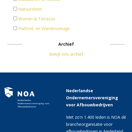
Natuursteen
Vloeren & Terrazzo
Plafond- en Wandmontage
Archief
Bekijk ons archief
Nederlandse
Ondernemersvereniging
voor Afbouwbedrijven
Met zo'n 1.400 leden is NOA dé
brancheorganisatie voor
afbouwbedrijven in Nederland.