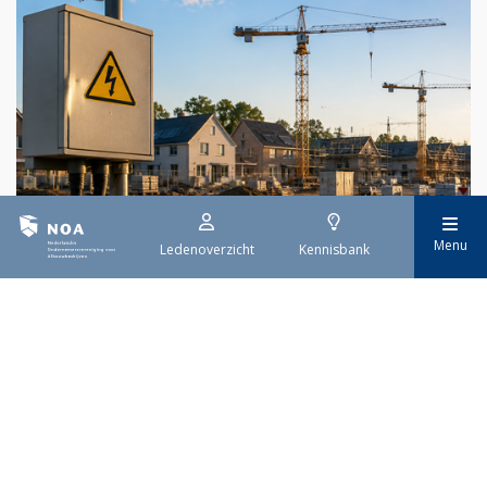
Menu
Ledenoverzicht
Kennisbank
29 juli 2026
Stroomaansluiting bouwprojecten
Het overvolle elektriciteitsnet zorgt ervoor dat de manier
waarop nieuwe stroomaansluitingen worden aangevraagd is
veranderd. Voor woningbouwprojecten is het daarom belangrijk
dat gemeenten zich goed voorbereiden op de nieuwe
aanvraagprocedure. Het ministerie van Volkshuisvesting en