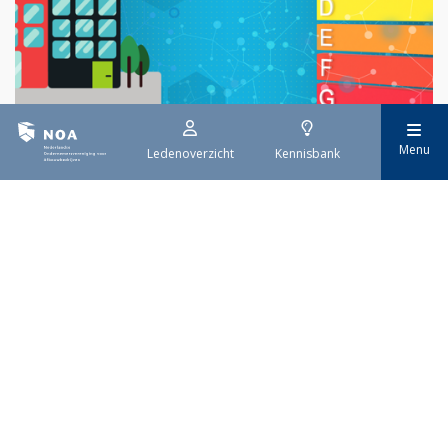
Menu
Ledenoverzicht
Kennisbank
29 juli 2026
EPBD IV uitwerking
Sinds 29 mei is de eerste tranche van de vernieuwde Europese
richtlijn voor de energieprestatie van gebouwen (EPBD IV) van
kracht. Deze richtlijn moet ervoor zorgen dat alle gebouwen in
Europa uiterlijk in 2050 emissievrij zijn. De invoering gebeurt
stap voor stap.