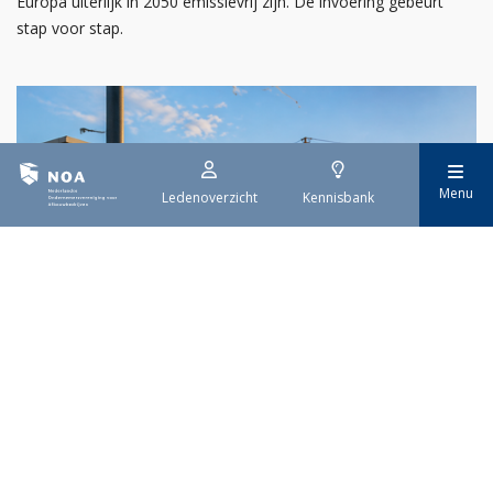
Europa uiterlijk in 2050 emissievrij zijn. De invoering gebeurt
stap voor stap.
Menu
Ledenoverzicht
Kennisbank
29 juli 2026
Stroomaansluiting bouwprojecten