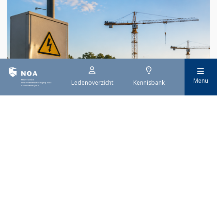
Menu
Ledenoverzicht
Kennisbank
29 juli 2026
Stroomaansluiting bouwprojecten
Het overvolle elektriciteitsnet zorgt ervoor dat de manier
waarop nieuwe stroomaansluitingen worden aangevraagd is
veranderd. Voor woningbouwprojecten is het daarom belangrijk
dat gemeenten zich goed voorbereiden op de nieuwe
aanvraagprocedure. Het ministerie van Volkshuisvesting en