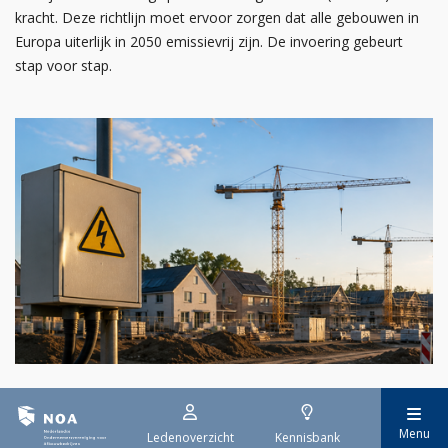
kracht. Deze richtlijn moet ervoor zorgen dat alle gebouwen in
Europa uiterlijk in 2050 emissievrij zijn. De invoering gebeurt
stap voor stap.
29 juli 2026
Stroomaansluiting bouwprojecten
Menu
Ledenoverzicht
Kennisbank