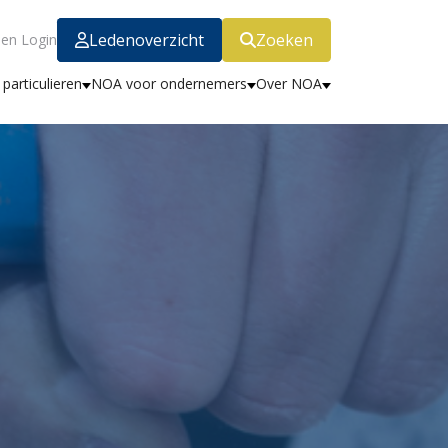
Ledenoverzicht
Zoeken
en Login
particulieren
NOA voor ondernemers
Over NOA