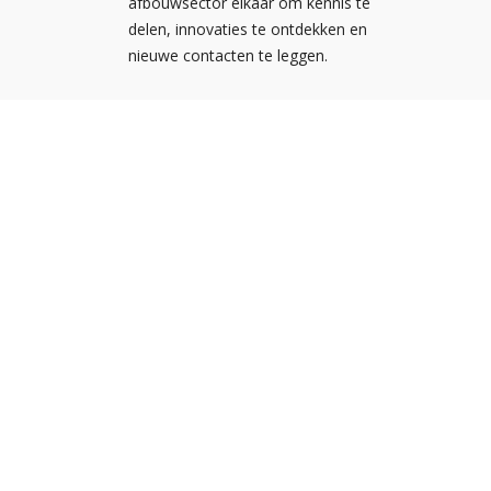
afbouwsector elkaar om kennis te
delen, innovaties te ontdekken en
nieuwe contacten te leggen.
Nieuw
Kennis
Nederlandse
Agend
Ondernemersvereniging voor
NOA vo
Afbouwbedrijven
NOA v
Met zo'n 1.400 leden is NOA dé