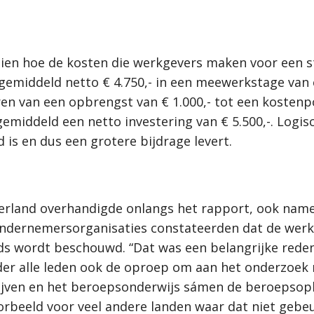
ien hoe de kosten die werkgevers maken voor een s
s gemiddeld netto € 4.750,- in een meewerkstage va
ëren van een opbrengst van € 1.000,- tot een kosten
emiddeld een netto investering van € 5.500,-. Logis
is en dus een grotere bijdrage levert.
n
derland overhandigde onlangs het rapport, ook na
ndernemersorganisaties constateerden dat de werk
ds wordt beschouwd. “Dat was een belangrijke reden
er alle leden ook de oproep om aan het onderzoek m
ijven en het beroepsonderwijs sámen de beroepsopl
orbeeld voor veel andere landen waar dat niet gebeu