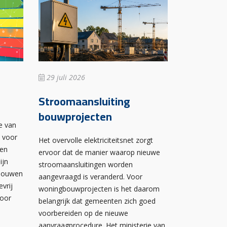
29 juli 2026
Stroomaansluiting
bouwprojecten
e van
n voor
Het overvolle elektriciteitsnet zorgt
wen
ervoor dat de manier waarop nieuwe
ijn
stroomaansluitingen worden
ebouwen
aangevraagd is veranderd. Voor
evrij
woningbouwprojecten is het daarom
voor
belangrijk dat gemeenten zich goed
voorbereiden op de nieuwe
aanvraagprocedure. Het ministerie van