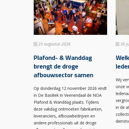
25 augustus 2026
30 ju
Plafond- & Wanddag
Wel
brengt de droge
lede
afbouwsector samen
Wij ve
onze v
Op donderdag 12 november 2026 vindt
ledena
in De Basiliek in Veenendaal de NOA
vergro
Plafond & Wanddag plaats. Tijdens
in de 
deze vakdag ontmoeten fabrikanten,
collect
leveranciers, afbouwbedrijven en
dienst
andere professionals uit de droge