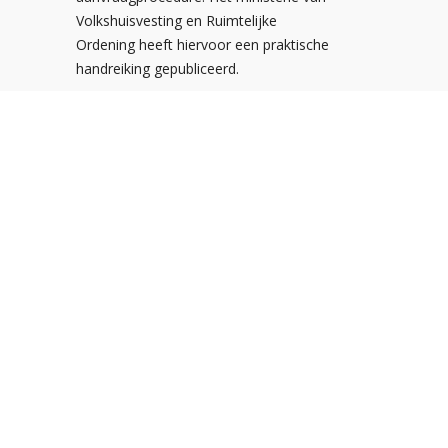
Volkshuisvesting en Ruimtelijke
Ordening heeft hiervoor een praktische
handreiking gepubliceerd.
Postbus 310
3900 AH Veenendaal
De Smalle Zijde 20A
3903 LP Veenendaal
Tel:
0318-547373