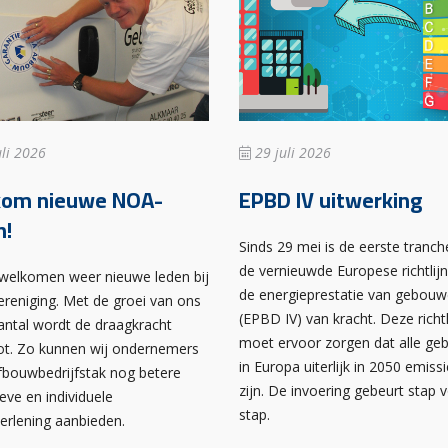
li 2026
29 juli 2026
kom nieuwe NOA-
EPBD IV uitwerking
n!
Sinds 29 mei is de eerste tranch
de vernieuwde Europese richtlij
rwelkomen weer nieuwe leden bij
de energieprestatie van gebou
ereniging. Met de groei van ons
(EPBD IV) van kracht. Deze richtl
antal wordt de draagkracht
moet ervoor zorgen dat alle g
ot. Zo kunnen wij ondernemers
in Europa uiterlijk in 2050 emissi
afbouwbedrijfstak nog betere
zijn. De invoering gebeurt stap 
ieve en individuele
stap.
verlening aanbieden.