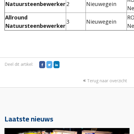
Natuursteenbewerker
2
Nieuwegein
Ne
Allround
RO
3
Nieuwegein
Natuursteenbewerker
Ne
Deel dit artikel:
Terug naar overzicht
Laatste nieuws