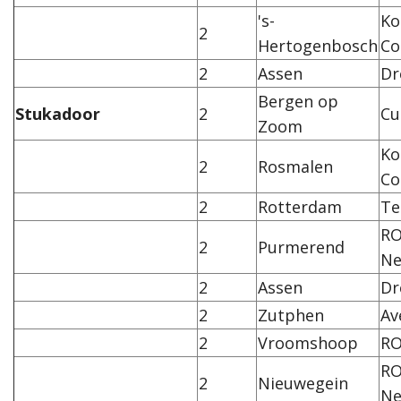
's-
Ko
2
Hertogenbosch
Co
2
Assen
Dr
Bergen op
Stukadoor
2
Cu
Zoom
Ko
2
Rosmalen
Co
2
Rotterdam
Te
RO
2
Purmerend
Ne
2
Assen
Dr
2
Zutphen
Av
2
Vroomshoop
RO
RO
2
Nieuwegein
Ne