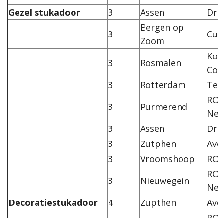
Gezel stukadoor
3
Assen
Dr
Bergen op
3
Cu
Zoom
Ko
3
Rosmalen
Co
3
Rotterdam
Te
RO
3
Purmerend
Ne
3
Assen
Dr
3
Zutphen
Av
3
Vroomshoop
RO
RO
3
Nieuwegein
Ne
Decoratiestukadoor
4
Zupthen
Av
RO