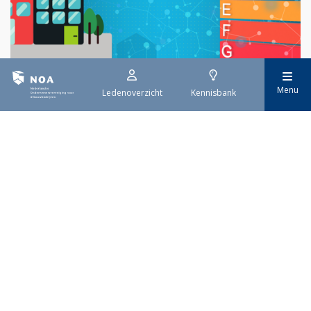
Menu
Ledenoverzicht
Kennisbank
29 juli 2026
EPBD IV uitwerking
Sinds 29 mei is de eerste tranche van de vernieuwde Europese
richtlijn voor de energieprestatie van gebouwen (EPBD IV) van
kracht. Deze richtlijn moet ervoor zorgen dat alle gebouwen in
Europa uiterlijk in 2050 emissievrij zijn. De invoering gebeurt
stap voor stap.