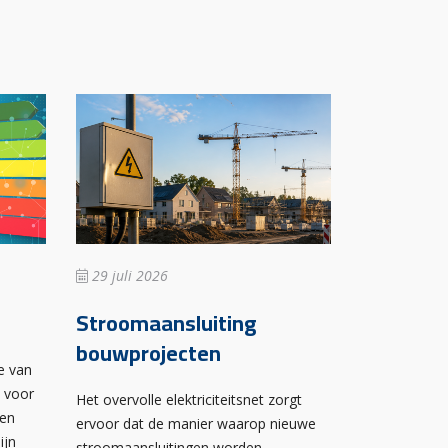
29 juli 2026
Stroomaansluiting
bouwprojecten
e van
n voor
Het overvolle elektriciteitsnet zorgt
wen
ervoor dat de manier waarop nieuwe
ijn
stroomaansluitingen worden