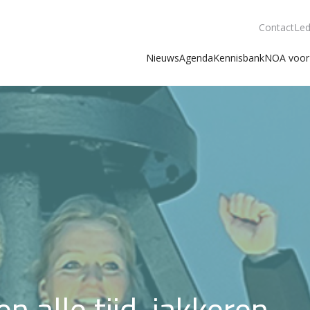
Contact
Led
Nieuws
Agenda
Kennisbank
NOA voor 
 alle tijd, jakkeren