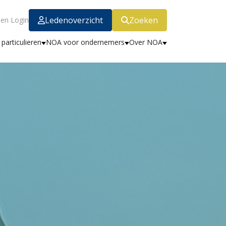
Ledenoverzicht
Zoeken
en Login
particulieren
NOA voor ondernemers
Over NOA