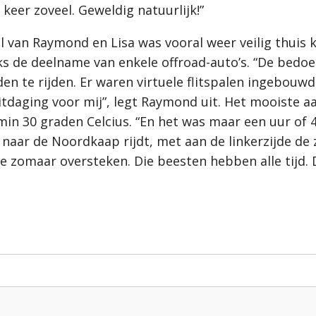
keer zoveel. Geweldig natuurlijk!”
el van Raymond en Lisa was vooral weer veilig thuis k
 de deelname van enkele offroad-auto’s. “De bedoel
ijden te rijden. Er waren virtuele flitspalen ingebou
daging voor mij”, legt Raymond uit. Het mooiste a
30 graden Celcius. “En het was maar een uur of 4 p
 naar de Noordkaap rijdt, met aan de linkerzijde d
die zomaar oversteken. Die beesten hebben alle tijd