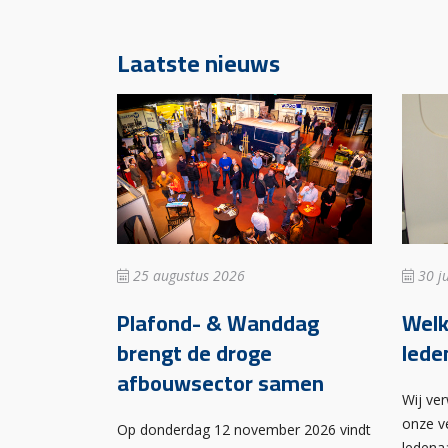
Laatste nieuws
25 augustus 2026
30 ju
Plafond- & Wanddag
Wel
brengt de droge
lede
afbouwsector samen
Wij ve
onze v
Op donderdag 12 november 2026 vindt
ledena