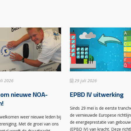
li 2026
29 juli 2026
kom nieuwe NOA-
EPBD IV uitwerking
n!
Sinds 29 mei is de eerste tranch
de vernieuwde Europese richtlij
rwelkomen weer nieuwe leden bij
de energieprestatie van gebou
ereniging. Met de groei van ons
(EPBD IV) van kracht. Deze richtl
antal wordt de draagkracht