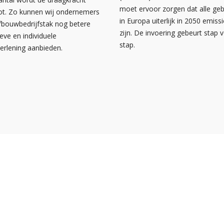
moet ervoor zorgen dat alle g
ot. Zo kunnen wij ondernemers
in Europa uiterlijk in 2050 emissi
afbouwbedrijfstak nog betere
zijn. De invoering gebeurt stap 
ieve en individuele
stap.
verlening aanbieden.
s
Over NOA
Facebook