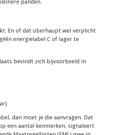
kleinere panden.
kt. En of dat überhaupt wel verplicht
géén energielabel C of lager te
aats bevindt zich bijvoorbeeld in
r).
abel, dan moet je die aanvragen. Dat
 op een aantal kenmerken, signaleert
nde Maatregellijsten (EML) mee in