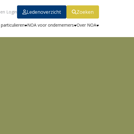
Ledenoverzicht
Zoeken
en Login
particulieren
NOA voor ondernemers
Over NOA