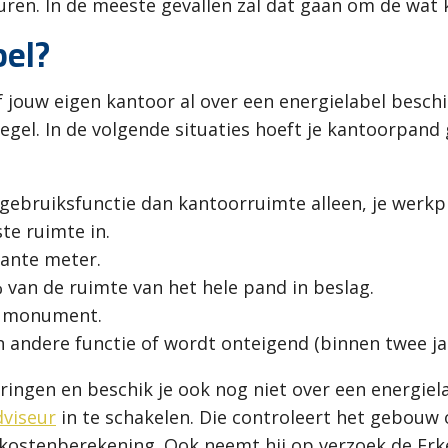
n. In de meeste gevallen zal dat gaan om de wat 
bel?
 jouw eigen kantoor al over een energielabel beschi
regel. In de volgende situaties hoeft je kantoorpand 
gebruiksfunctie dan kantoorruimte alleen, je werkpl
te ruimte in.
kante meter.
van de ruimte van het hele pand in beslag.
en monument.
n andere functie of wordt onteigend (binnen twee jaa
ringen en beschik je ook nog niet over een energiel
dviseur
in te schakelen. Die controleert het gebouw
ostenberekening. Ook neemt hij op verzoek de Erke