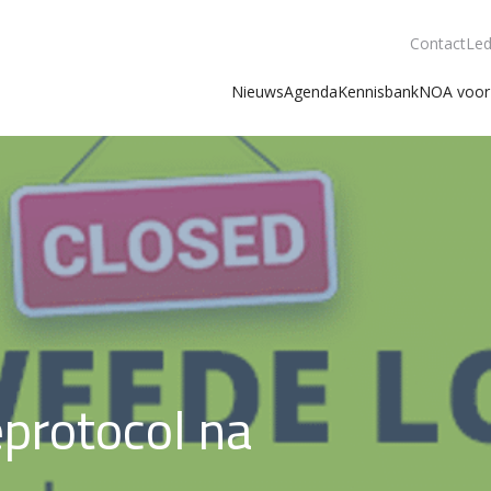
Contact
Led
Nieuws
Agenda
Kennisbank
NOA voor 
eprotocol na