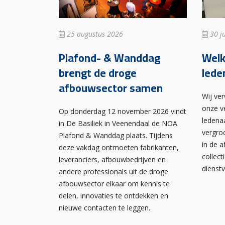
25 augustus 2026
30 ju
Plafond- & Wanddag
Wel
brengt de droge
lede
afbouwsector samen
Wij ve
onze v
Op donderdag 12 november 2026 vindt
ledena
in De Basiliek in Veenendaal de NOA
vergro
Plafond & Wanddag plaats. Tijdens
in de 
deze vakdag ontmoeten fabrikanten,
collect
leveranciers, afbouwbedrijven en
dienst
andere professionals uit de droge
afbouwsector elkaar om kennis te
delen, innovaties te ontdekken en
nieuwe contacten te leggen.