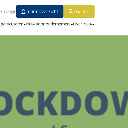
Ledenoverzicht
Zoeken
en Login
particulieren
NOA voor ondernemers
Over NOA