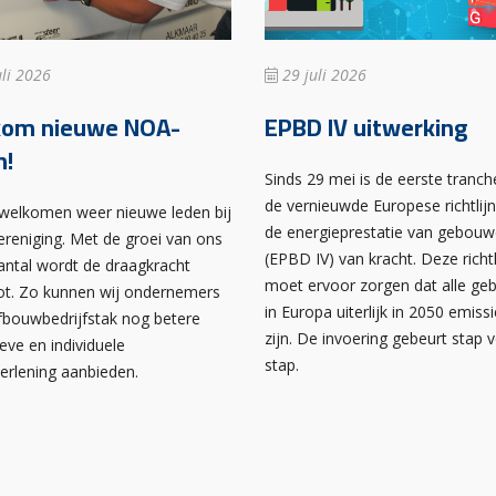
li 2026
29 juli 2026
kom nieuwe NOA-
EPBD IV uitwerking
n!
Sinds 29 mei is de eerste tranch
de vernieuwde Europese richtlij
rwelkomen weer nieuwe leden bij
de energieprestatie van gebou
ereniging. Met de groei van ons
(EPBD IV) van kracht. Deze richtl
antal wordt de draagkracht
moet ervoor zorgen dat alle g
ot. Zo kunnen wij ondernemers
in Europa uiterlijk in 2050 emissi
afbouwbedrijfstak nog betere
zijn. De invoering gebeurt stap 
ieve en individuele
stap.
verlening aanbieden.