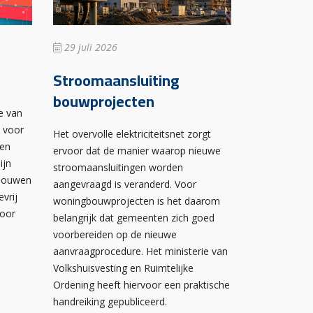
29 juli 2026
Stroomaansluiting
bouwprojecten
e van
n voor
Het overvolle elektriciteitsnet zorgt
wen
ervoor dat de manier waarop nieuwe
ijn
stroomaansluitingen worden
ebouwen
aangevraagd is veranderd. Voor
evrij
woningbouwprojecten is het daarom
voor
belangrijk dat gemeenten zich goed
voorbereiden op de nieuwe
aanvraagprocedure. Het ministerie van
Volkshuisvesting en Ruimtelijke
Ordening heeft hiervoor een praktische
handreiking gepubliceerd.