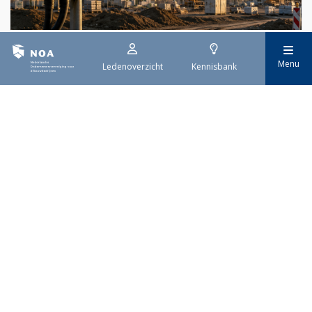
29 juli 2026
Menu
Ledenoverzicht
Kennisbank
Stroomaansluiting bouwprojecten
Het overvolle elektriciteitsnet zorgt ervoor dat de manier
waarop nieuwe stroomaansluitingen worden aangevraagd is
veranderd. Voor woningbouwprojecten is het daarom belangrijk
dat gemeenten zich goed voorbereiden op de nieuwe
aanvraagprocedure. Het ministerie van Volkshuisvesting en
Ruimtelijke Ordening heeft hiervoor een praktische handreiking
gepubliceerd.