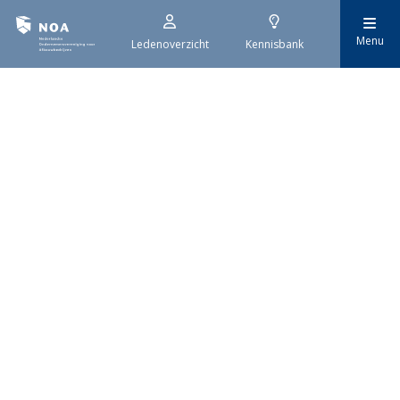
Het overvolle elektriciteitsnet zorgt ervoor dat de manier
Menu
waarop nieuwe stroomaansluitingen worden aangevraagd is
Ledenoverzicht
Kennisbank
veranderd. Voor woningbouwprojecten is het daarom belangrijk
dat gemeenten zich goed voorbereiden op de nieuwe
aanvraagprocedure. Het ministerie van Volkshuisvesting en
Ruimtelijke Ordening heeft hiervoor een praktische handreiking
gepubliceerd.
Nederlandse
Ondernemersvereniging
voor Afbouwbedrijven