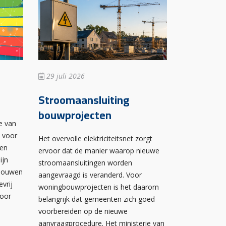
29 juli 2026
Stroomaansluiting
bouwprojecten
e van
n voor
Het overvolle elektriciteitsnet zorgt
wen
ervoor dat de manier waarop nieuwe
ijn
stroomaansluitingen worden
ebouwen
aangevraagd is veranderd. Voor
evrij
woningbouwprojecten is het daarom
voor
belangrijk dat gemeenten zich goed
voorbereiden op de nieuwe
aanvraagprocedure. Het ministerie van