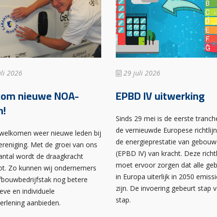
li 2026
29 juli 2026
kom nieuwe NOA-
EPBD IV uitwerking
n!
Sinds 29 mei is de eerste tranch
de vernieuwde Europese richtlij
rwelkomen weer nieuwe leden bij
de energieprestatie van gebou
ereniging. Met de groei van ons
(EPBD IV) van kracht. Deze richtl
antal wordt de draagkracht
moet ervoor zorgen dat alle g
ot. Zo kunnen wij ondernemers
in Europa uiterlijk in 2050 emissi
afbouwbedrijfstak nog betere
zijn. De invoering gebeurt stap 
ieve en individuele
stap.
verlening aanbieden.