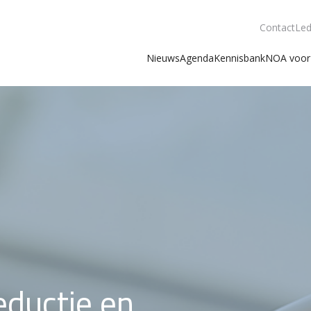
Contact
Led
Nieuws
Agenda
Kennisbank
NOA voor 
eductie en