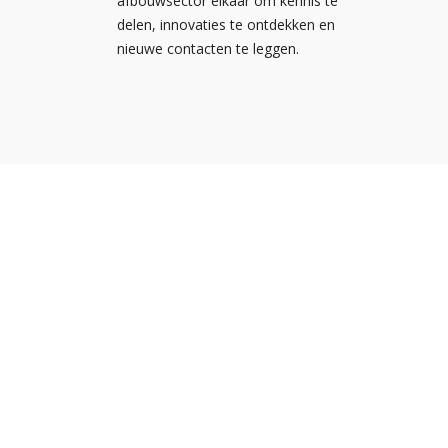
afbouwsector elkaar om kennis te
delen, innovaties te ontdekken en
nieuwe contacten te leggen.
Nieuw
Kennis
Nederlandse
Agend
Ondernemersvereniging voor
NOA vo
Afbouwbedrijven
NOA v
Met zo'n 1.400 leden is NOA dé