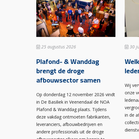
25 augustus 2026
30 ju
Plafond- & Wanddag
Wel
brengt de droge
lede
afbouwsector samen
Wij ve
onze v
Op donderdag 12 november 2026 vindt
ledena
in De Basiliek in Veenendaal de NOA
vergro
Plafond & Wanddag plaats. Tijdens
in de 
deze vakdag ontmoeten fabrikanten,
collect
leveranciers, afbouwbedrijven en
dienst
andere professionals uit de droge