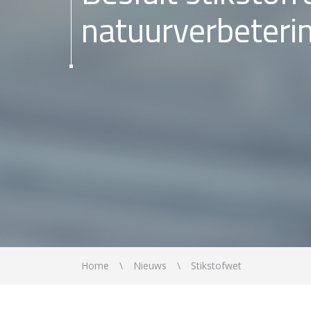
natuurverbeteri
Home
Nieuws
Stikstofwet