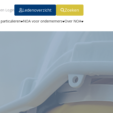
Ledenoverzicht
Zoeken
en Login
particulieren
NOA voor ondernemers
Over NOA