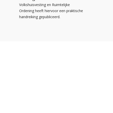
Volkshuisvesting en Ruimtelijke
Ordening heeft hiervoor een praktische
handreiking gepubliceerd.
Postbus 310
3900 AH Veenendaal
De Smalle Zijde 20A
3903 LP Veenendaal
Tel:
0318-547373