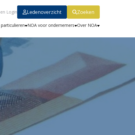
Ledenoverzicht
Zoeken
en Login
particulieren
NOA voor ondernemers
Over NOA