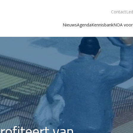
Contact
Led
Nieuws
Agenda
Kennisbank
NOA voor 
rofiteert van