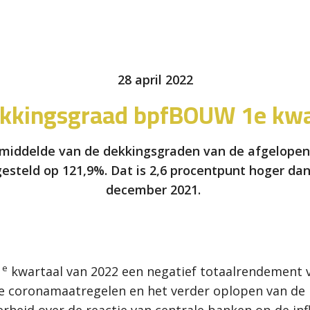
28 april 2022
dekkingsgraad bpfBOUW 1e kwa
emiddelde van de dekkingsgraden van de afgelope
steld op 121,9%. Dat is 2,6 procentpunt hoger da
december 2021.
e
1
kwartaal van 2022 een negatief totaalrendement va
 coronamaatregelen en het verder oplopen van de in
heid over de reactie van centrale banken op de infl