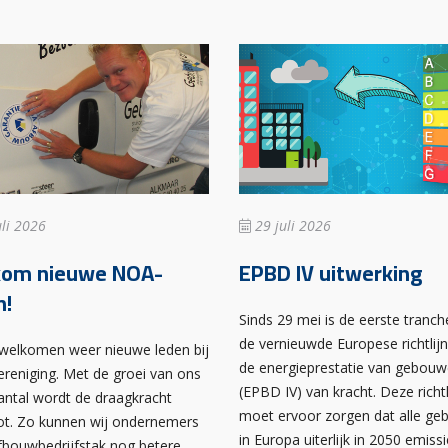
li 2026
29 juli 2026
kom nieuwe NOA-
EPBD IV uitwerking
n!
Sinds 29 mei is de eerste tranch
de vernieuwde Europese richtlij
rwelkomen weer nieuwe leden bij
de energieprestatie van gebou
ereniging. Met de groei van ons
(EPBD IV) van kracht. Deze richtl
antal wordt de draagkracht
moet ervoor zorgen dat alle g
ot. Zo kunnen wij ondernemers
in Europa uiterlijk in 2050 emissi
afbouwbedrijfstak nog betere