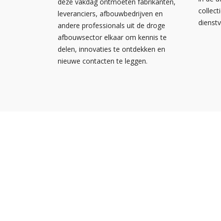
deze vakdag ontmoeten fabrikanten,
collect
leveranciers, afbouwbedrijven en
dienst
andere professionals uit de droge
afbouwsector elkaar om kennis te
delen, innovaties te ontdekken en
nieuwe contacten te leggen.
Nieuw
Kennis
Nederlandse
Agend
Ondernemersvereniging voor
NOA vo