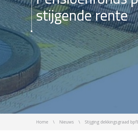
stijgende rente
Home
Nieuws
Stijging dekkingsgraad b