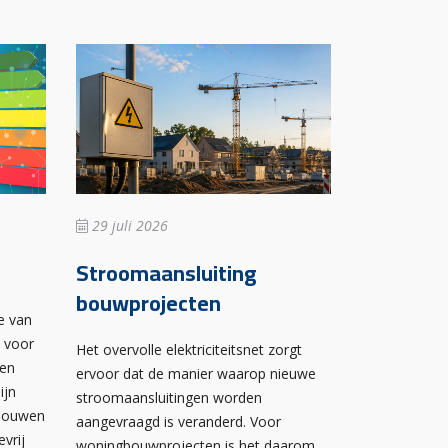
29 juli 2026
Stroomaansluiting
bouwprojecten
e van
n voor
Het overvolle elektriciteitsnet zorgt
wen
ervoor dat de manier waarop nieuwe
ijn
stroomaansluitingen worden
ebouwen
aangevraagd is veranderd. Voor
evrij
woningbouwprojecten is het daarom