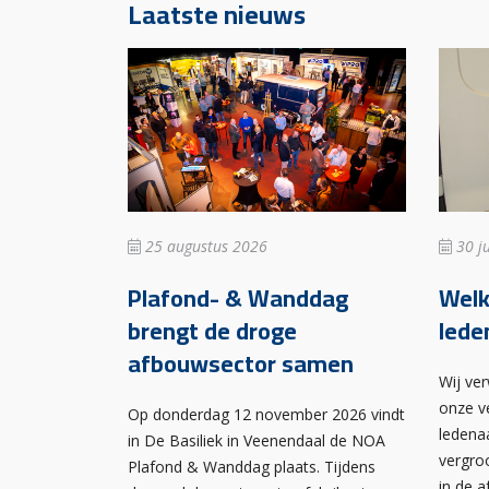
Laatste nieuws
25 augustus 2026
30 ju
Plafond- & Wanddag
Wel
brengt de droge
lede
afbouwsector samen
Wij ve
onze v
Op donderdag 12 november 2026 vindt
ledena
in De Basiliek in Veenendaal de NOA
vergro
Plafond & Wanddag plaats. Tijdens
in de 