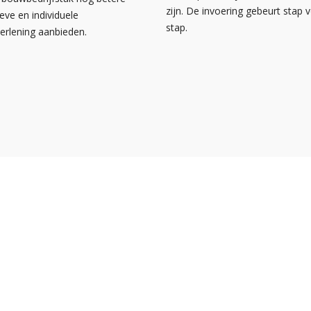
zijn. De invoering gebeurt stap 
ieve en individuele
stap.
verlening aanbieden.
s
Over NOA
Facebook
bank
Contact
Instagram
a
Disclaimer
LinkedIn
or particulieren
Privacyverklaring
Pinterest