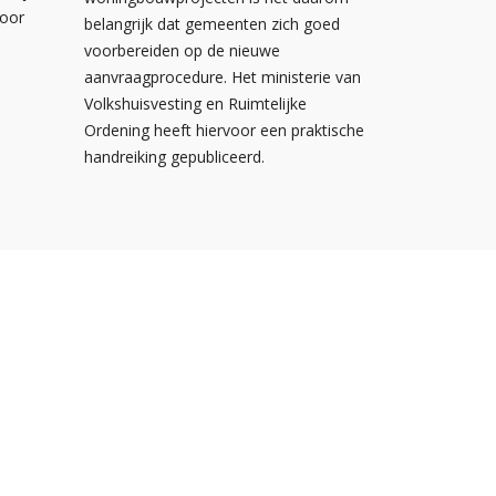
voor
belangrijk dat gemeenten zich goed
voorbereiden op de nieuwe
aanvraagprocedure. Het ministerie van
Volkshuisvesting en Ruimtelijke
Ordening heeft hiervoor een praktische
handreiking gepubliceerd.
Postbus 310
3900 AH Veenendaal
De Smalle Zijde 20A