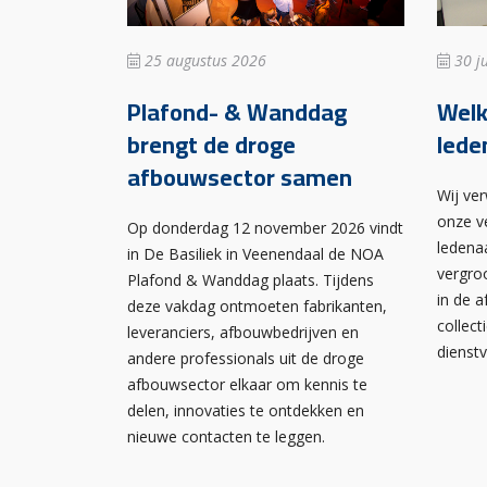
25 augustus 2026
30 ju
Plafond- & Wanddag
Wel
brengt de droge
lede
afbouwsector samen
Wij ve
onze v
Op donderdag 12 november 2026 vindt
ledena
in De Basiliek in Veenendaal de NOA
vergro
Plafond & Wanddag plaats. Tijdens
in de 
deze vakdag ontmoeten fabrikanten,
collect
leveranciers, afbouwbedrijven en
dienst
andere professionals uit de droge
afbouwsector elkaar om kennis te
delen, innovaties te ontdekken en
nieuwe contacten te leggen.