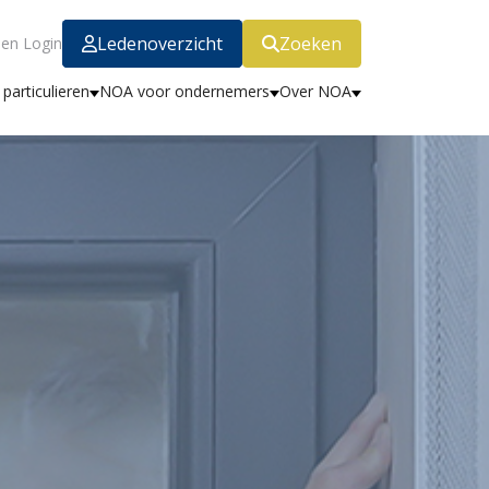
Ledenoverzicht
Zoeken
en Login
particulieren
NOA voor ondernemers
Over NOA