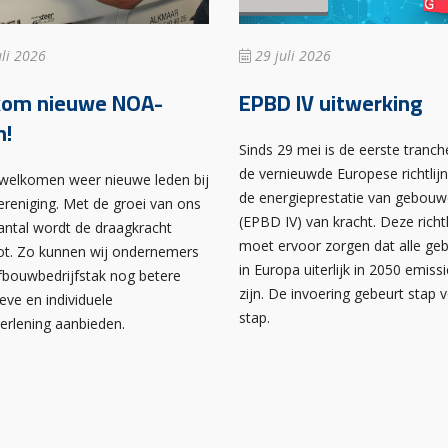
li 2026
29 juli 2026
kom nieuwe NOA-
EPBD IV uitwerking
n!
Sinds 29 mei is de eerste tranch
de vernieuwde Europese richtlij
rwelkomen weer nieuwe leden bij
de energieprestatie van gebou
ereniging. Met de groei van ons
(EPBD IV) van kracht. Deze richtl
antal wordt de draagkracht
moet ervoor zorgen dat alle g
ot. Zo kunnen wij ondernemers
in Europa uiterlijk in 2050 emissi
afbouwbedrijfstak nog betere
zijn. De invoering gebeurt stap 
ieve en individuele
stap.
verlening aanbieden.