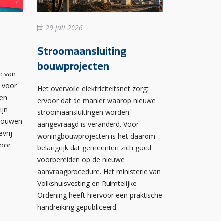
29 juli 2026
Stroomaansluiting
bouwprojecten
e van
n voor
Het overvolle elektriciteitsnet zorgt
wen
ervoor dat de manier waarop nieuwe
ijn
stroomaansluitingen worden
ebouwen
aangevraagd is veranderd. Voor
evrij
woningbouwprojecten is het daarom
voor
belangrijk dat gemeenten zich goed
voorbereiden op de nieuwe
aanvraagprocedure. Het ministerie van
Volkshuisvesting en Ruimtelijke
Ordening heeft hiervoor een praktische
handreiking gepubliceerd.