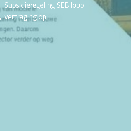
Subsidieregeling SEB loop
vertraging op