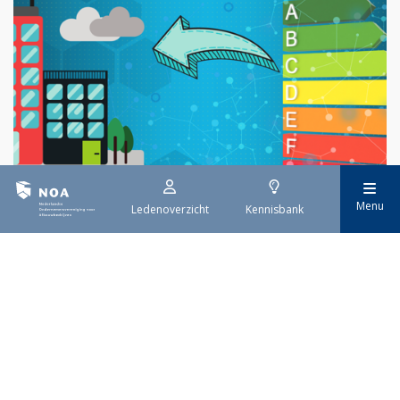
Menu
Ledenoverzicht
Kennisbank
29 juli 2026
EPBD IV uitwerking
Sinds 29 mei is de eerste tranche van de vernieuwde Europese
richtlijn voor de energieprestatie van gebouwen (EPBD IV) van
kracht. Deze richtlijn moet ervoor zorgen dat alle gebouwen in
Europa uiterlijk in 2050 emissievrij zijn. De invoering gebeurt