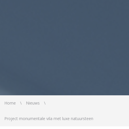
Home
Nieuws
Project monumentale vila met luxe natuursteen