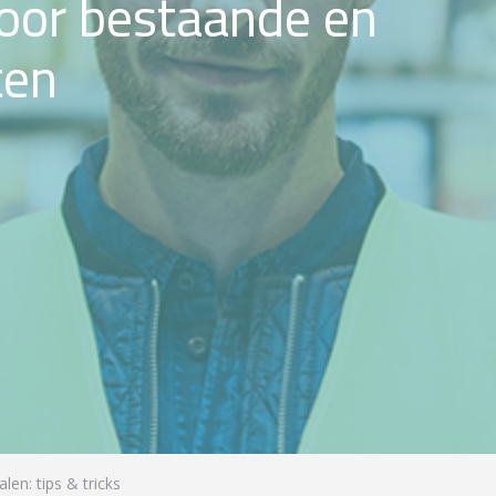
oor bestaande en
ten
len: tips & tricks