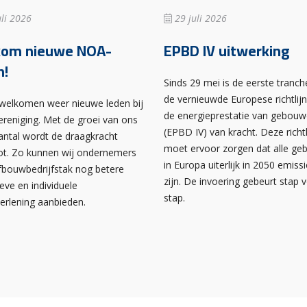
li 2026
29 juli 2026
kom nieuwe NOA-
EPBD IV uitwerking
n!
Sinds 29 mei is de eerste tranch
de vernieuwde Europese richtlij
rwelkomen weer nieuwe leden bij
de energieprestatie van gebou
ereniging. Met de groei van ons
(EPBD IV) van kracht. Deze richtl
antal wordt de draagkracht
moet ervoor zorgen dat alle g
ot. Zo kunnen wij ondernemers
in Europa uiterlijk in 2050 emissi
afbouwbedrijfstak nog betere
zijn. De invoering gebeurt stap 
ieve en individuele
stap.
verlening aanbieden.