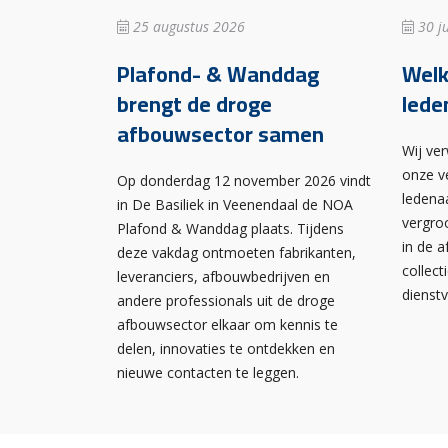
25 augustus 2026
30 ju
Plafond- & Wanddag
Wel
brengt de droge
lede
afbouwsector samen
Wij ve
onze v
Op donderdag 12 november 2026 vindt
ledena
in De Basiliek in Veenendaal de NOA
vergro
Plafond & Wanddag plaats. Tijdens
in de 
deze vakdag ontmoeten fabrikanten,
collect
leveranciers, afbouwbedrijven en
dienst
andere professionals uit de droge
afbouwsector elkaar om kennis te
delen, innovaties te ontdekken en
nieuwe contacten te leggen.