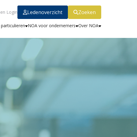
Ledenoverzicht
Zoeken
en Login
particulieren
NOA voor ondernemers
Over NOA