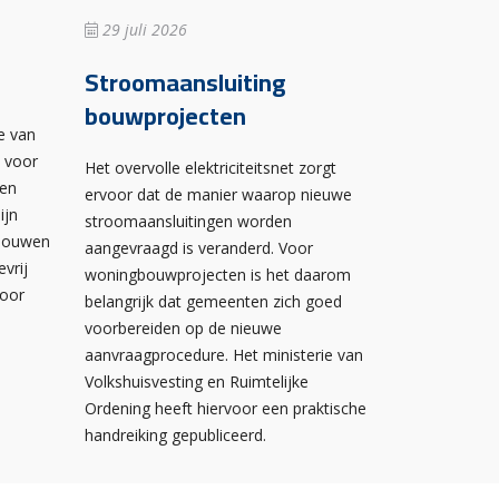
29 juli 2026
Stroomaansluiting
bouwprojecten
e van
n voor
Het overvolle elektriciteitsnet zorgt
wen
ervoor dat de manier waarop nieuwe
ijn
stroomaansluitingen worden
ebouwen
aangevraagd is veranderd. Voor
evrij
woningbouwprojecten is het daarom
voor
belangrijk dat gemeenten zich goed
voorbereiden op de nieuwe
aanvraagprocedure. Het ministerie van
Volkshuisvesting en Ruimtelijke
Ordening heeft hiervoor een praktische
handreiking gepubliceerd.