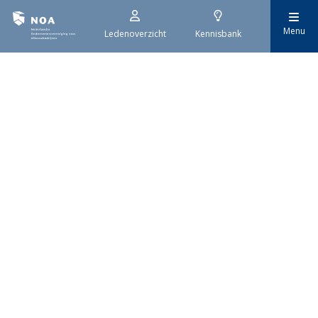
Menu
Ledenoverzicht
Kennisbank
29 juli 2026
Stroomaansluiting bouwprojecten
Het overvolle elektriciteitsnet zorgt ervoor dat de manier
waarop nieuwe stroomaansluitingen worden aangevraagd is
veranderd. Voor woningbouwprojecten is het daarom belangrijk