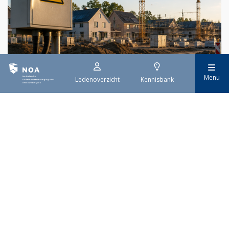
29 juli 2026
Menu
Ledenoverzicht
Kennisbank
Stroomaansluiting bouwprojecten
Het overvolle elektriciteitsnet zorgt ervoor dat de manier
waarop nieuwe stroomaansluitingen worden aangevraagd is
veranderd. Voor woningbouwprojecten is het daarom belangrijk
dat gemeenten zich goed voorbereiden op de nieuwe
aanvraagprocedure. Het ministerie van Volkshuisvesting en
Ruimtelijke Ordening heeft hiervoor een praktische handreiking
gepubliceerd.