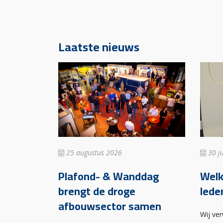
Laatste nieuws
25 augustus 2026
30 ju
Plafond- & Wanddag
Wel
brengt de droge
lede
afbouwsector samen
Wij ve