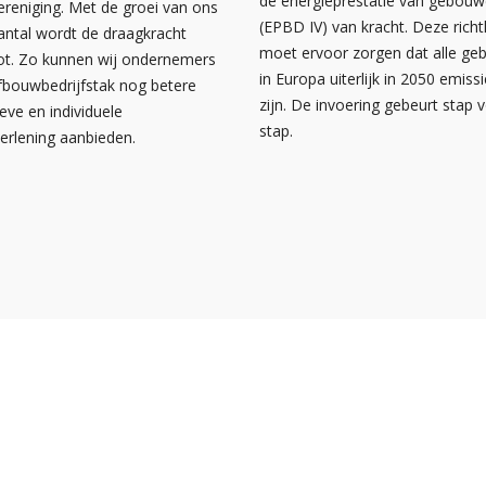
de energieprestatie van gebou
ereniging. Met de groei van ons
(EPBD IV) van kracht. Deze richtl
antal wordt de draagkracht
moet ervoor zorgen dat alle g
ot. Zo kunnen wij ondernemers
in Europa uiterlijk in 2050 emissi
afbouwbedrijfstak nog betere
zijn. De invoering gebeurt stap 
ieve en individuele
stap.
verlening aanbieden.