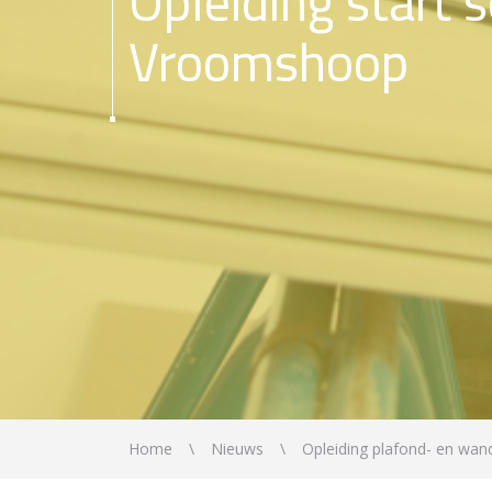
Opleiding start
Vroomshoop
Home
Nieuws
Opleiding plafond- en wa