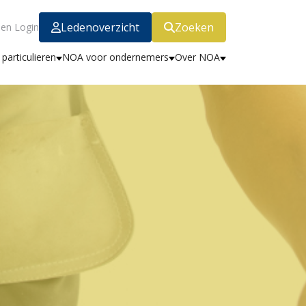
Ledenoverzicht
Zoeken
en Login
particulieren
NOA voor ondernemers
Over NOA