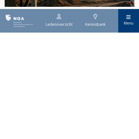
29 juli 2026
Menu
Ledenoverzicht
Kennisbank
Stroomaansluiting bouwprojecten
Het overvolle elektriciteitsnet zorgt ervoor dat de manier
waarop nieuwe stroomaansluitingen worden aangevraagd is
veranderd. Voor woningbouwprojecten is het daarom belangrijk
dat gemeenten zich goed voorbereiden op de nieuwe
aanvraagprocedure. Het ministerie van Volkshuisvesting en
Ruimtelijke Ordening heeft hiervoor een praktische handreiking
gepubliceerd.