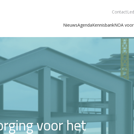
Contact
Led
Nieuws
Agenda
Kennisbank
NOA voor 
rging voor het