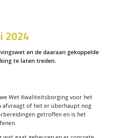
i 2024
evingswet en de daaraan gekoppelde
king te laten treden.
we Wet Kwaliteitsborging voor het
h afvraagt of het er überhaupt nog
rbereidingen getroffen en is het
fenen.
er wat gaat gebeuren en er concrete