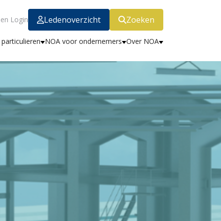
Ledenoverzicht
Zoeken
en Login
particulieren
NOA voor ondernemers
Over NOA