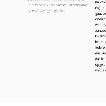
na vele
in te voeren. Hieronder vallen renovatie-
ingaat
en verbouwingsprojecten.
gaat b
onduide
werk d
aantoo
kwalit
hierbij
Iedere
dus ku
dat hij
opgele
wat is 