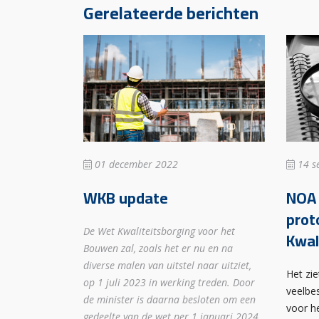
Gerelateerde berichten
01 december 2022
14 s
WKB update
NOA 
prot
De Wet Kwaliteitsborging voor het
Kwal
Bouwen zal, zoals het er nu en na
diverse malen van uitstel naar uitziet,
Het zie
op 1 juli 2023 in werking treden. Door
veelbe
de minister is daarna besloten om een
voor h
gedeelte van de wet per 1 januari 2024