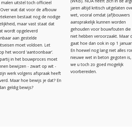
(WKB). NOA heeft zich in de af
 malen uitstel toch officieel
jaren altijd kritisch uitgelaten ov
. Over wat dat voor de afbouw
wet, vooral omdat (af)bouwers
etekenen bestaat nog de nodige
aansprakelijk kunnen worden
lijkheid, maar vast staat dat
gehouden voor bouwfouten die 
at wordt opgeleverd
niet hebben veroorzaakt. Maar 
nbaar aan gestelde
gaat hoe dan ook in op 1 januar
eitseisen moet voldoen. Let
En hoewel nog lang niet alles r
 op het woord ‘aantoonbaar’.
nieuwe wet in beton gegoten is, 
 partij in het bouwproces moet
we u toch zo goed mogelijk
nnen bewijzen - zwart op wit -
voorbereiden.
 zijn werk volgens afspraak heeft
verd. Maar hoe bewijs je dat? En
dan geldig bewijs?