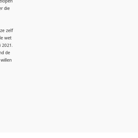
gelopen
er die
ze zelf
de wet
i 2021.
ond de
willen