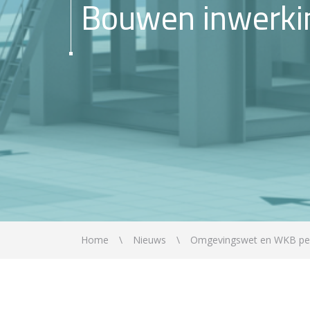
Bouwen inwerki
Home
Nieuws
Omgevingswet en WKB per