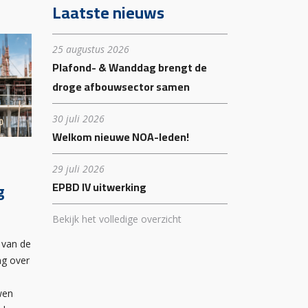
Laatste nieuws
25 augustus 2026
Plafond- & Wanddag brengt de
droge afbouwsector samen
30 juli 2026
Welkom nieuwe NOA-leden!
29 juli 2026
g
EPBD IV uitwerking
Bekijk het volledige overzicht
 van de
ng over
wen