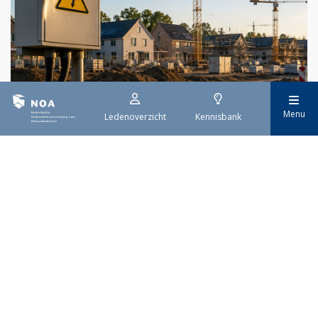
29 juli 2026
Menu
Ledenoverzicht
Kennisbank
Stroomaansluiting bouwprojecten
Het overvolle elektriciteitsnet zorgt ervoor dat de manier
waarop nieuwe stroomaansluitingen worden aangevraagd is
veranderd. Voor woningbouwprojecten is het daarom belangrijk
dat gemeenten zich goed voorbereiden op de nieuwe
aanvraagprocedure. Het ministerie van Volkshuisvesting en
Ruimtelijke Ordening heeft hiervoor een praktische handreiking
gepubliceerd.