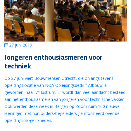
27 juni 2019
Jongeren enthousiasmeren voor
techniek
Op 27 juni viert Bouwmensen Utrecht, die onlangs tevens
opleidingslocatie van NOA Opleidingsbedrijf Afbouw is
e
geworden, haar 7
lustrum. Er wordt dan veel aandacht besteed
aan het enthousiasmeren van jongeren voor technische vakken.
Ook werden deze week in Bergen op Zoom ruim 100 nieuwe
leerlingen met hun ouders/begeleiders geïnformeerd over de
opleidingsmogelijkheden.