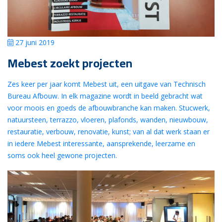
27 juni 2019
Mebest zoekt projecten
Zes keer per jaar komt Mebest uit, een uitgave van Technisch
Bureau Afbouw. In elk magazine wordt in beeld gebracht wat
voor moois en goeds de afbouwbranche kan maken. Stucwerk,
natuursteen, terrazzo, vloeren, plafonds, wanden, nieuwbouw,
restauratie, verbouw, renovatie, kunst; van al dat werk staan er
in iedere Mebest interessante, aansprekende, leerzame en
soms ook heel gewone projecten.