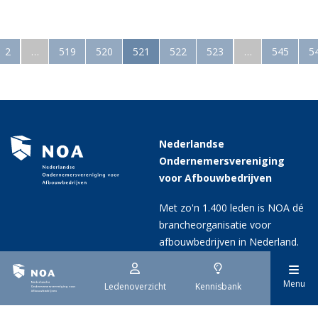
2
…
519
520
521
522
523
…
545
5
Nederlandse
Ondernemersvereniging
voor Afbouwbedrijven
Met zo'n 1.400 leden is NOA dé
brancheorganisatie voor
afbouwbedrijven in Nederland.
Menu
Ledenoverzicht
Kennisbank