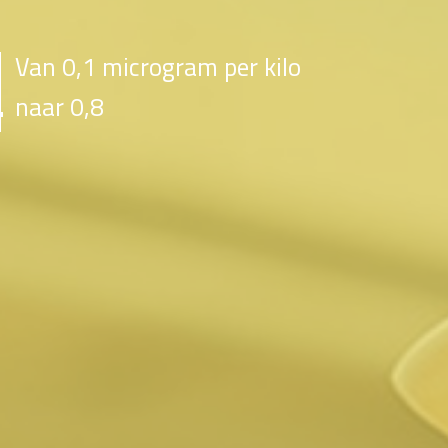
Van 0,1 microgram per kilo
naar 0,8