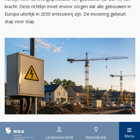
kracht. Deze richtlijn moet ervoor zorgen dat alle gebouwen in
Europa uiterlijk in 2050 emissievrij zijn. De invoering gebeurt
stap voor stap.
29 juli 2026
Stroomaansluiting bouwprojecten
Menu
Ledenoverzicht
Kennisbank