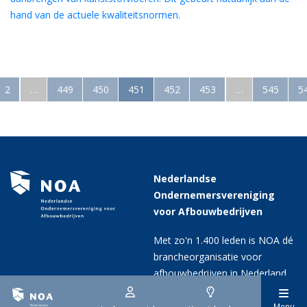
hand van de actuele kwaliteitsnormen.
2
…
449
450
451
452
453
…
545
5
Nederlandse
Ondernemersvereniging
voor Afbouwbedrijven
Met zo'n 1.400 leden is NOA dé
brancheorganisatie voor
afbouwbedrijven in Nederland.
Menu