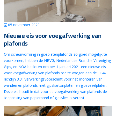
05 november 2020
Nieuwe eis voor voegafwerking van
plafonds
Om scheurvorming in gipsplatenplafonds zo goed mogelijk te
voorkomen, hebben de NBVG, Nederlandse Branche Vereniging
Gips, en NOA besloten om per 1 januari 2021 een nieuwe eis
voor voegafwerking van plafonds toe te voegen aan de TBA-
richtlijn 3.3.: Verwerkingsvoorschrift voor het monteren van
wanden en plafonds met gipskartonplaten en gipsvezelplaten.
Deze eis houdt in dat voor de voegafwerking van plafonds de
toepassing van papierband of glasvlies is vereist.