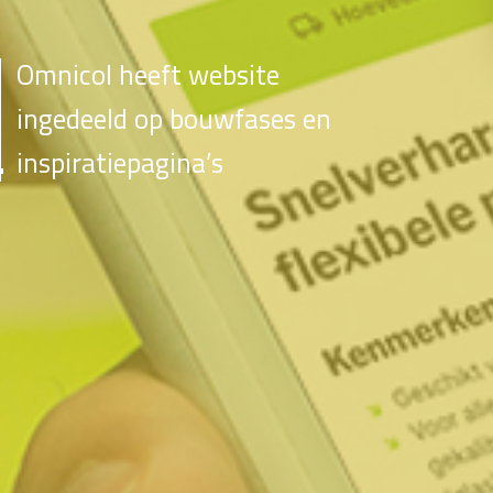
Omnicol heeft website
ingedeeld op bouwfases en
inspiratiepagina’s