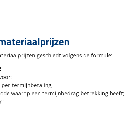
 materiaalprijzen
teriaalprijzen geschiedt volgens de formule:
2
voor:
 per termijnbetaling;
riode waarop een termijnbedrag betrekking heeft;
m;