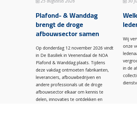
25 augustus 2026
30 ju
Plafond- & Wanddag
Wel
brengt de droge
lede
afbouwsector samen
Wij ve
onze v
Op donderdag 12 november 2026 vindt
ledena
in De Basiliek in Veenendaal de NOA
vergro
Plafond & Wanddag plaats. Tijdens
in de 
deze vakdag ontmoeten fabrikanten,
collect
leveranciers, afbouwbedrijven en
dienst
andere professionals uit de droge
afbouwsector elkaar om kennis te
delen, innovaties te ontdekken en
nieuwe contacten te leggen.