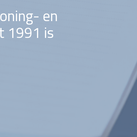
Woning- en
it 1991 is