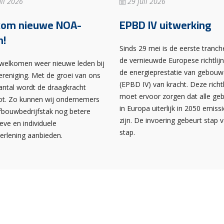
li 2026
29 juli 2026
kom nieuwe NOA-
EPBD IV uitwerking
n!
Sinds 29 mei is de eerste tranch
de vernieuwde Europese richtlij
rwelkomen weer nieuwe leden bij
de energieprestatie van gebou
ereniging. Met de groei van ons
(EPBD IV) van kracht. Deze richtl
antal wordt de draagkracht
moet ervoor zorgen dat alle g
ot. Zo kunnen wij ondernemers
in Europa uiterlijk in 2050 emissi
afbouwbedrijfstak nog betere
zijn. De invoering gebeurt stap 
ieve en individuele
stap.
verlening aanbieden.