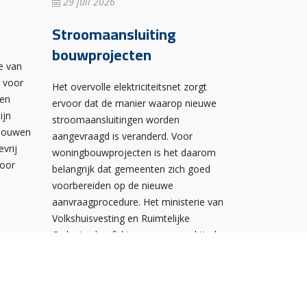
29 juli 2026
Stroomaansluiting
bouwprojecten
e van
n voor
Het overvolle elektriciteitsnet zorgt
wen
ervoor dat de manier waarop nieuwe
ijn
stroomaansluitingen worden
ebouwen
aangevraagd is veranderd. Voor
evrij
woningbouwprojecten is het daarom
voor
belangrijk dat gemeenten zich goed
voorbereiden op de nieuwe
aanvraagprocedure. Het ministerie van
Volkshuisvesting en Ruimtelijke
Ordening heeft hiervoor een praktische
handreiking gepubliceerd.