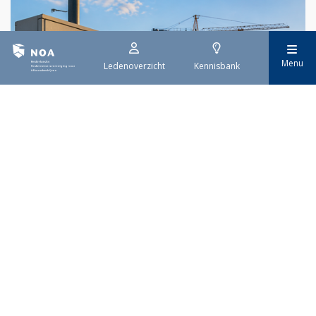
Menu
Ledenoverzicht
Kennisbank
29 juli 2026
Stroomaansluiting bouwprojecten
Het overvolle elektriciteitsnet zorgt ervoor dat de manier
waarop nieuwe stroomaansluitingen worden aangevraagd is
veranderd. Voor woningbouwprojecten is het daarom belangrijk
dat gemeenten zich goed voorbereiden op de nieuwe
aanvraagprocedure. Het ministerie van Volkshuisvesting en