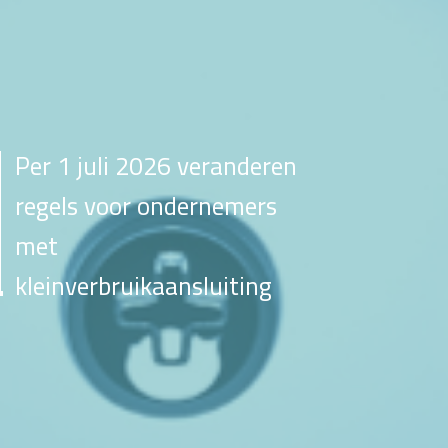
Per 1 juli 2026 veranderen
regels voor ondernemers
met
kleinverbruikaansluiting