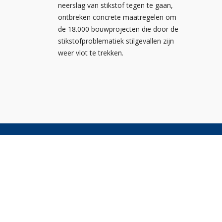
neerslag van stikstof tegen te gaan,
ontbreken concrete maatregelen om
de 18.000 bouwprojecten die door de
stikstofproblematiek stilgevallen zijn
weer vlot te trekken.
Nieuw
Kennis
Nederlandse
Agend
Ondernemersvereniging voor
NOA vo
Afbouwbedrijven
NOA v