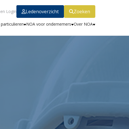
Ledenoverzicht
Zoeken
en Login
particulieren
NOA voor ondernemers
Over NOA