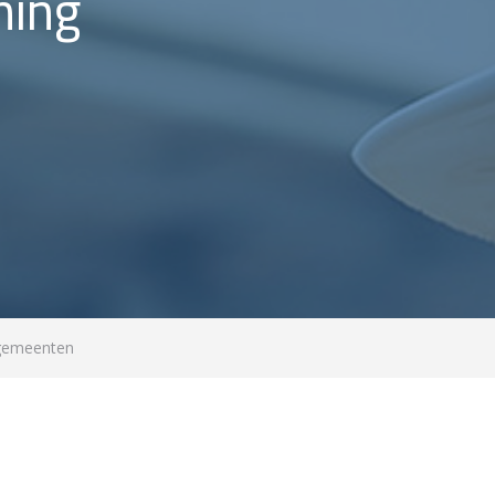
ning
gemeenten