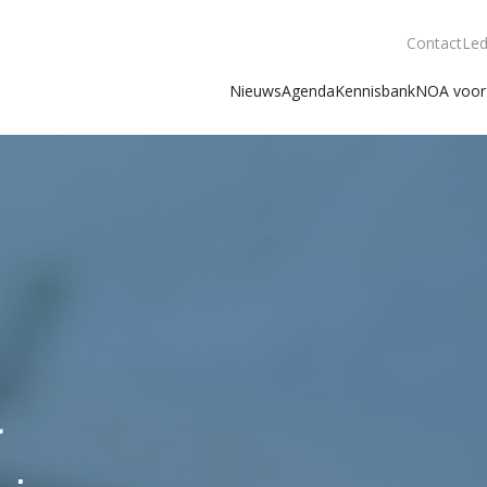
Contact
Led
Nieuws
Agenda
Kennisbank
NOA voor 
r