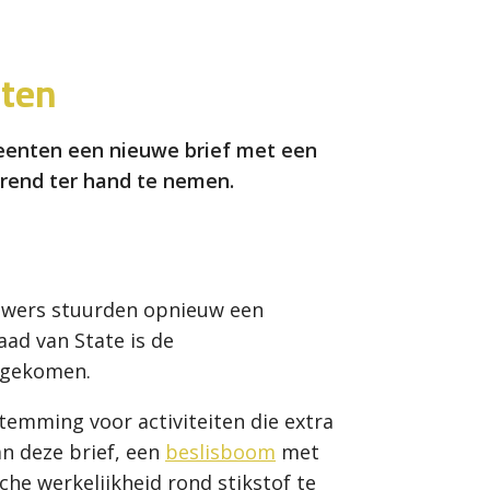
ten
meenten een nieuwe brief met een
rend ter hand te nemen.
uwers stuurden opnieuw een
ad van State is de
d gekomen.
emming voor activiteiten die extra
an deze brief, een
beslisboom
met
he werkelijkheid rond stikstof te