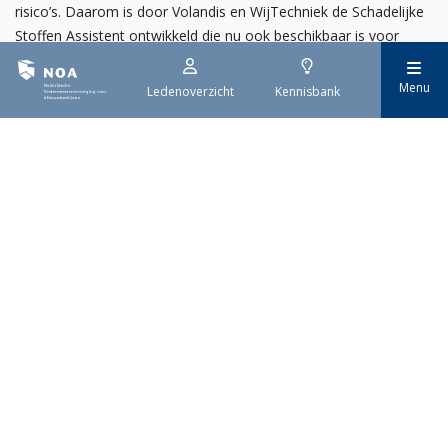
risico’s. Daarom is door Volandis en WijTechniek de Schadelijke
Stoffen Assistent ontwikkeld die nu ook beschikbaar is voor
werkgevers in de Afbouw- en Natuursteensector.
Menu
Ledenoverzicht
Kennisbank
Laatste nieuws
25 augustus 2026
Plafond- & Wanddag brengt de droge afbouwsector
samen
30 juli 2026
Welkom nieuwe NOA-leden!
29 juli 2026
EPBD IV uitwerking
Bekijk het volledige overzicht