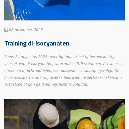
08 november 2023
Training di-isocyanaten
Sinds 24 augustus 2023 moet bij industrieel of beroepsmatig
gebruik van di-isocyanaten, waaronder PUR schuimen, PU vloeren,
lijmen en afdichtmiddelen, een passende cursus zijn gevolgd. De
Arbeidsinspectie doet bij diverse bedrijven inspectiebezoeken, om
te toetsen of aan de trainingsplicht is voldaan.