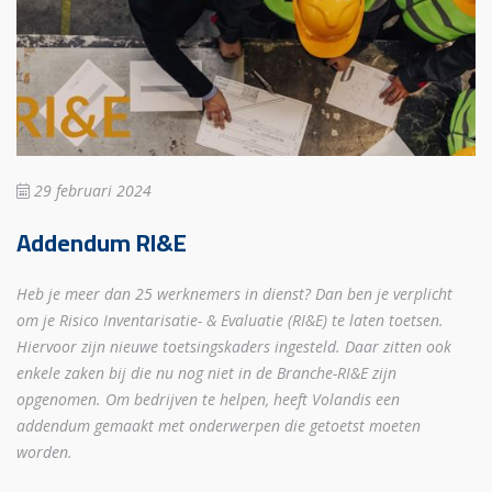
29 februari 2024
Addendum RI&E
Heb je meer dan 25 werknemers in dienst? Dan ben je verplicht
om je Risico Inventarisatie- & Evaluatie (RI&E) te laten toetsen.
Hiervoor zijn nieuwe toetsingskaders ingesteld. Daar zitten ook
enkele zaken bij die nu nog niet in de Branche-RI&E zijn
opgenomen. Om bedrijven te helpen, heeft Volandis een
addendum gemaakt met onderwerpen die getoetst moeten
worden.