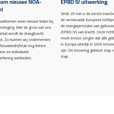
kom nieuwe NOA-
EPBD IV uitwerking
n!
Sinds 29 mei is de eerste tranch
de vernieuwde Europese richtlij
rwelkomen weer nieuwe leden bij
de energieprestatie van gebou
ereniging. Met de groei van ons
(EPBD IV) van kracht. Deze richtl
antal wordt de draagkracht
moet ervoor zorgen dat alle g
ot. Zo kunnen wij ondernemers
in Europa uiterlijk in 2050 emissi
afbouwbedrijfstak nog betere
zijn. De invoering gebeurt stap 
ieve en individuele
stap.
verlening aanbieden.