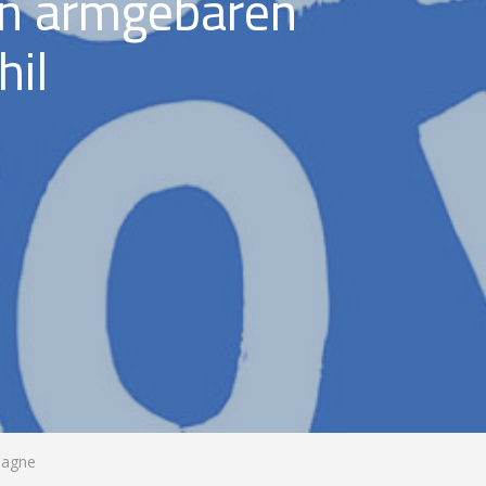
en armgebaren
hil
pagne