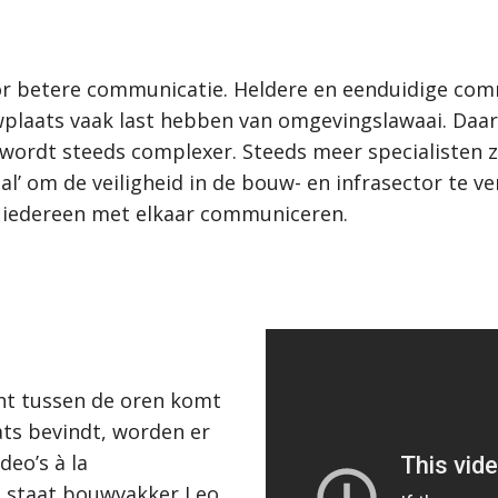
r betere communicatie. Heldere en eenduidige commu
laats vaak last hebben van omgevingslawaai. Daarn
wordt steeds complexer. Steeds meer specialisten zi
al’ om de veiligheid in de bouw- en infrasector te 
 iedereen met elkaar communiceren.
ht tussen de oren komt
ats bevindt, worden er
deo’s à la
es staat bouwvakker Leo