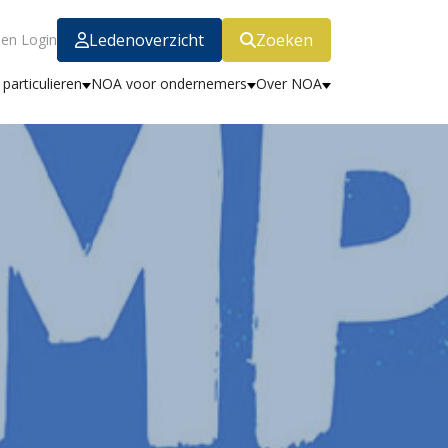
Ledenoverzicht
Zoeken
en Login
particulieren
NOA voor ondernemers
Over NOA