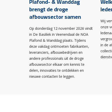
Plafond- & Wanddag
Wel
brengt de droge
lede
afbouwsector samen
Wij ve
onze v
Op donderdag 12 november 2026 vindt
ledena
in De Basiliek in Veenendaal de NOA
vergro
Plafond & Wanddag plaats. Tijdens
in de 
deze vakdag ontmoeten fabrikanten,
collect
leveranciers, afbouwbedrijven en
dienst
andere professionals uit de droge
afbouwsector elkaar om kennis te
delen, innovaties te ontdekken en
nieuwe contacten te leggen.