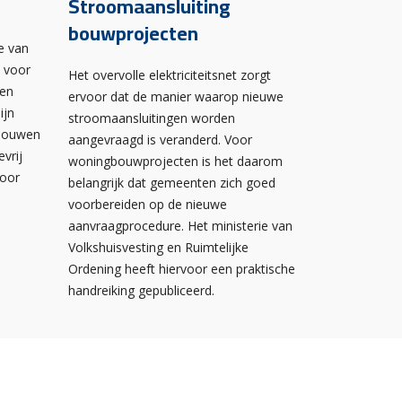
Stroomaansluiting
bouwprojecten
e van
n voor
Het overvolle elektriciteitsnet zorgt
wen
ervoor dat de manier waarop nieuwe
ijn
stroomaansluitingen worden
ebouwen
aangevraagd is veranderd. Voor
evrij
woningbouwprojecten is het daarom
voor
belangrijk dat gemeenten zich goed
voorbereiden op de nieuwe
aanvraagprocedure. Het ministerie van
Volkshuisvesting en Ruimtelijke
Ordening heeft hiervoor een praktische
handreiking gepubliceerd.