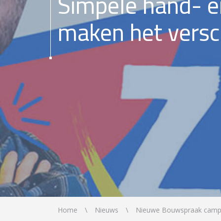
Simpele hand- 
maken het versc
Home
Nieuws
Nieuwe Bouwspraak cam