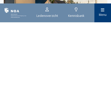
Menu
Ledenoverzicht
Kennisbank
29 juli 2026
Stroomaansluiting bouwprojecten
Het overvolle elektriciteitsnet zorgt ervoor dat de manier
waarop nieuwe stroomaansluitingen worden aangevraagd is
veranderd. Voor woningbouwprojecten is het daarom belangrijk
dat gemeenten zich goed voorbereiden op de nieuwe
aanvraagprocedure. Het ministerie van Volkshuisvesting en
Ruimtelijke Ordening heeft hiervoor een praktische handreiking
gepubliceerd.