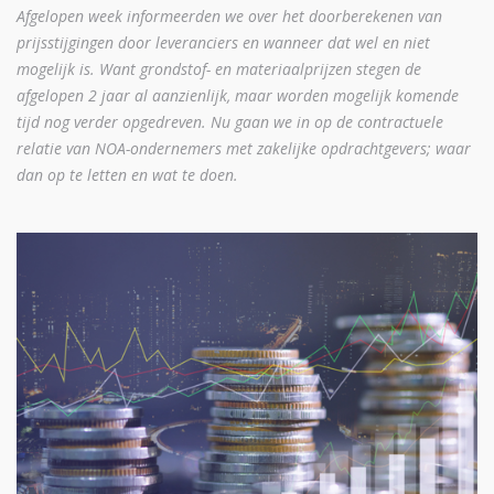
Afgelopen week informeerden we over het doorberekenen van
prijsstijgingen door leveranciers en wanneer dat wel en niet
mogelijk is. Want grondstof- en materiaalprijzen stegen de
afgelopen 2 jaar al aanzienlijk, maar worden mogelijk komende
tijd nog verder opgedreven. Nu gaan we in op de contractuele
relatie van NOA-ondernemers met zakelijke opdrachtgevers; waar
dan op te letten en wat te doen.