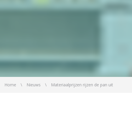
Home
Nieuws
Materiaalprijzen rijzen de pan uit