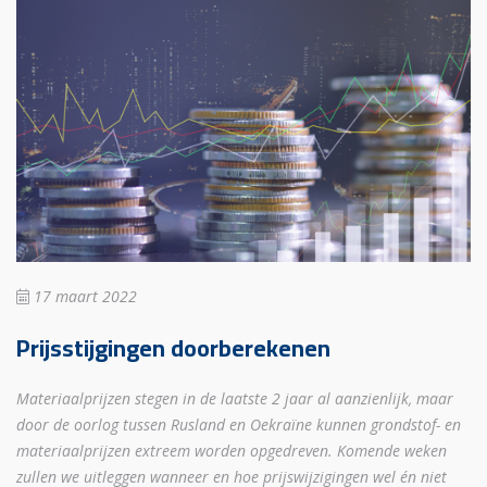
17 maart 2022
Prijsstijgingen doorberekenen
Materiaalprijzen stegen in de laatste 2 jaar al aanzienlijk, maar
door de oorlog tussen Rusland en Oekraïne kunnen grondstof- en
materiaalprijzen extreem worden opgedreven. Komende weken
zullen we uitleggen wanneer en hoe prijswijzigingen wel én niet