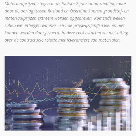
Materiaalprijzen stegen in de laatste 2 jaar al aanzienlijk, maar
door de oorlog tussen Rusland en Oekraïne kunnen grondstof- en
materiaalprijzen extreem worden opgedreven. Komende weken
zullen we uitleggen wanneer en hoe prijswijzigingen wel én niet
kunnen worden doorgevoerd. In deze reeks starten we met uitleg
over de contractuele relatie met leveranciers van materialen.