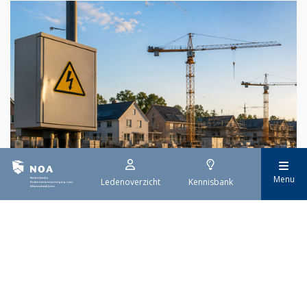
Menu
Ledenoverzicht
Kennisbank
29 juli 2026
Stroomaansluiting bouwprojecten
Het overvolle elektriciteitsnet zorgt ervoor dat de manier
waarop nieuwe stroomaansluitingen worden aangevraagd is
veranderd. Voor woningbouwprojecten is het daarom belangrijk
dat gemeenten zich goed voorbereiden op de nieuwe