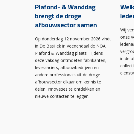
Plafond- & Wanddag
Wel
brengt de droge
lede
afbouwsector samen
Wij ve
onze v
Op donderdag 12 november 2026 vindt
ledena
in De Basiliek in Veenendaal de NOA
vergro
Plafond & Wanddag plaats. Tijdens
in de 
deze vakdag ontmoeten fabrikanten,
collect
leveranciers, afbouwbedrijven en
dienst
andere professionals uit de droge
afbouwsector elkaar om kennis te
delen, innovaties te ontdekken en
nieuwe contacten te leggen.