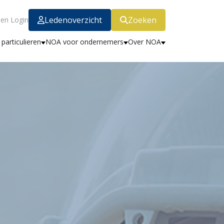
Ledenoverzicht
Zoeken
en Login
particulieren
NOA voor ondernemers
Over NOA