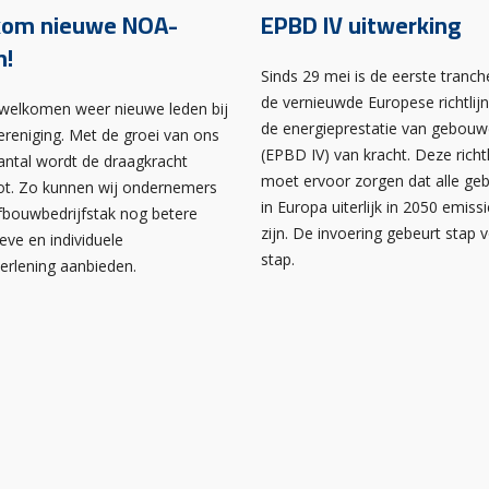
kom nieuwe NOA-
EPBD IV uitwerking
n!
Sinds 29 mei is de eerste tranch
de vernieuwde Europese richtlij
rwelkomen weer nieuwe leden bij
de energieprestatie van gebou
ereniging. Met de groei van ons
(EPBD IV) van kracht. Deze richtl
antal wordt de draagkracht
moet ervoor zorgen dat alle g
ot. Zo kunnen wij ondernemers
in Europa uiterlijk in 2050 emissi
afbouwbedrijfstak nog betere
zijn. De invoering gebeurt stap 
ieve en individuele
stap.
verlening aanbieden.