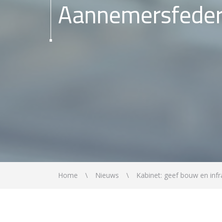
Aannemersfeder
Home
Nieuws
Kabinet: geef bouw en infr