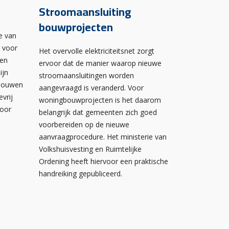
Stroomaansluiting
bouwprojecten
e van
n voor
Het overvolle elektriciteitsnet zorgt
wen
ervoor dat de manier waarop nieuwe
ijn
stroomaansluitingen worden
ebouwen
aangevraagd is veranderd. Voor
evrij
woningbouwprojecten is het daarom
voor
belangrijk dat gemeenten zich goed
voorbereiden op de nieuwe
aanvraagprocedure. Het ministerie van
Volkshuisvesting en Ruimtelijke
Ordening heeft hiervoor een praktische
handreiking gepubliceerd.