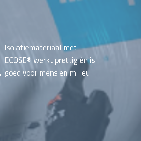
Isolatiemateriaal met
ECOSE® werkt prettig én is
goed voor mens en milieu